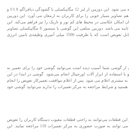
از دو لنز بهره برده است که با عنوان دوربین دوگانه شناخته می شود. این دوربین از لنز 12 مگاپیکسلی با گشودگی دیافراگم f/1.8 و
با هم تصاویر بسیار خوبی را برای کاربران به ارمغان می آورد. این دوربین
 در حالت پانوراما و HDR را دارد همچنین به لطف فلش دوگانه LED به کاربران امکان عکاسی در محیط های کم نور و تاریک را نیز فراهم می‌کند. این
دوربین همچنین قادر به ضبط ویدئوهایی با کیفیت 2160 پیکسل و 1080 پیکسل با نرخ 30 فریم بر ثانیه می باشد. دوربین سلفی این گوشی با سنسور 8 مگاپیکسلی تصاویر
از نوع لیتیوم یونی غیرقابل تعویض است که با ظرفیت 3500 میلی آمپری وظیفه‌ی تامین انرژی
از گوشی شما آسیب دیده است می‌توانید گوشی خود را برای تعمیر به
استفاده از ابزار آلات اورجینال انجام می‌شود. گوشی در ابتدا در این
ه مشتری اعلام می شود. پس از اعلام موافقت تعمیرکار تعویض را انجام
تید و شرایط مراجعه به مرکز تعمیرات را ندارید می‌توانید گوشی خود
 این قطعات می‌توانند به راحتی قطعات معیوب دستگاه کاربران را تعویض
را به صورت اورجینال دارند می توانند به صورت حضوری به مرکز تعمیرات 118 مراجعه نمایند. این