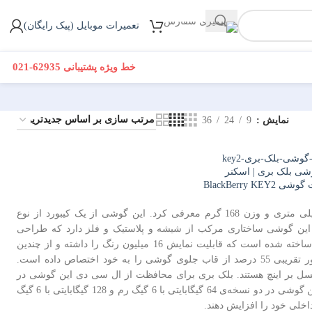
تعمیرات موبایل (پیک رایگان)
021-62935
خط ویژه پشتیبانی
نمایش
9
24
36
وشی بلک بری | اسکنر
BlackBerry KEY
را با ابعاد 151.4 x 71.8 x 8.5 میلی متری و وزن 168 گرم معرفی کرد. این گوشی از یک کیبورد از نوع
 بدنه‌ی این گوشی ساختاری مرکب از شیشه و پلاستیک و فلز دارد که طراحی
از نوع IPS LCD ساخته شده است که قابلیت نمایش 16 میلیون رنگ را داشته و از چندین
تماس لمسی به طور همزمان پشتیبانی می‌کند. نمایشگر این گوشی با اندازه‌ی 4.5 اینچی به طور تقریبی 55 درصد از قاب جلوی گوشی را به خود اختصاص داده است.
در این نمایشگر شاهد تصاویری با کیفیت 1080 در 1620 پیکسل و تراکم پیکسلی 434 پیکسل بر اینچ هستند. بلک بری برای محافظت از ال سی دی این گوشی در
برابر ضربه و خط و خش در برابر اجسام تیز از کورنینگ گوریلا گلس نسخه 3 بهره برده است. این گوشی در دو نسخه‌ی 64 گیگابایتی با 6 گیگ رم و 128 گیگابایتی با 6 گیگ
خلی خود را افزایش دهند.