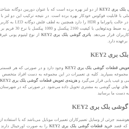
ک بری KEY2
مگاپیکسلی با قابلیت فوکوس خودکار بهره برده است. در نتیجه ترکیب این دو لنز 
قابلیت ثبت تصاویر
کاربران قرار می‌دهد.
باتری گوشی بلک بری KEY2
برعهده دارد.
 بری KEY2
عویض قطعات گوشی بلک بری KEY2
وجود دارد و در صورتی که هر قسمتی 
مجموعه بسپارید. کلیه ی تعمیرات در این مجموعه به دست افراد متخصص و با 
 و عیب یابی قرار می‌گیرد و
هزینه‌ی تعویض قطعات گوشی بلک بری KEY2
ب
های نهایی گوشی به مشتری تحویل داده می‌شود. در صورتی که در شهرستان هس
به دست ما برسانید
شی بلک بری KEY2
شمند جزئی از وسایل تعمیرکاران تعمیرات موبایل می‌باشد که با استفاده از
ی که قصد
خرید قطعات گوشی بلک بری KEY2