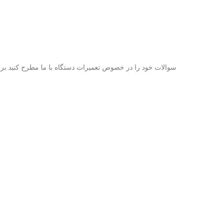
سوالات خود را در خصوص تعمیرات دستگاه با ما مطرح کنید بر
تهران، خیابان انقلاب، بین حافظ و میدان فردوسی، جنب نوین چرم، پلاک 816 طبقه 3 و
ساعات کاری :