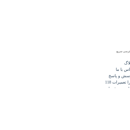
رسی سریع
لاگ
اس با ما
سش و پاسخ
 تعمیرات 118
انین و مقررات
ت درخواست تعمیر (پیک رایگان)
اعات تماس