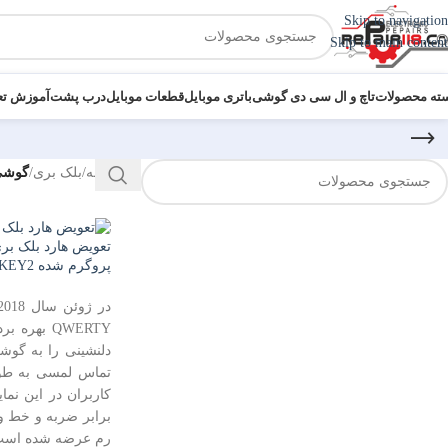
Skip to navigation
Skip to main content
ته محصولات
تاچ و ال سی دی گوشی
باتری موبایل
قطعات موبایل
درب پشت
آموزش تع
خانه
/
بلک بری
/
گوشی ب
پروگرم شد
EMMC |KEY2
در ژوئن سال 2018 کمپانی بلک بری٬
QWERTY به
دلنشینی را به گو
رم عرضه شده است. ب