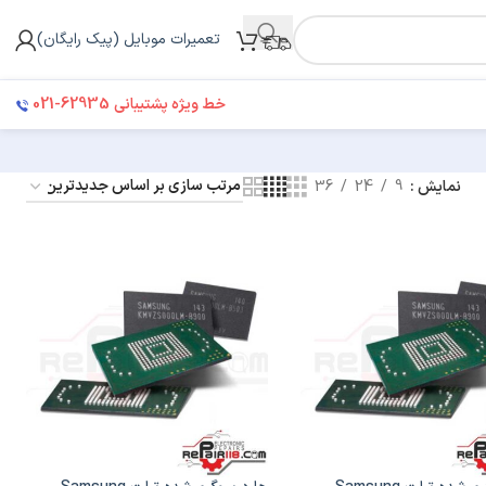
تعمیرات موبایل (پیک رایگان)
021-62935
خط ویژه پشتیبانی
نمایش
9
24
36