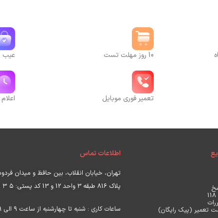
ه
10 روز مهلت تست
عیب یا
تعمیر فوری موبایل
اعلام 
ع
اطلاعات تماس
تهران، خیابان انقلاب، بین حافظ و میدان فرد
پلاک 816 طبقه 3 واحد 12 و 13 کد پستی:
۵ ۳ ۵
خ
رات
ساعات کاری : شنبه تا چهارشنبه از ساعت 9 الی 19 ، پنجشنبه ساعت 9 الی17
 تعمیر (پیک رایگان)