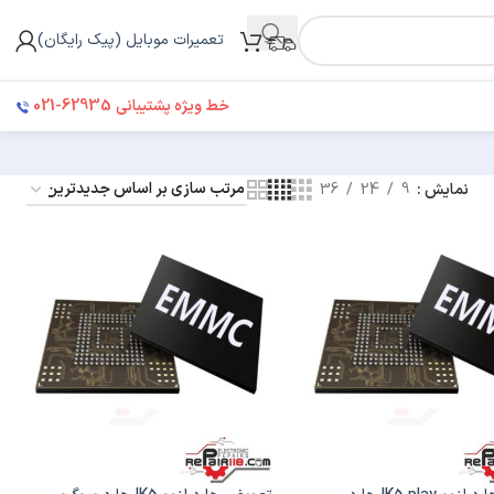
تعمیرات موبایل (پیک رایگان)
021-62935
خط ویژه پشتیبانی
نمایش
9
24
36