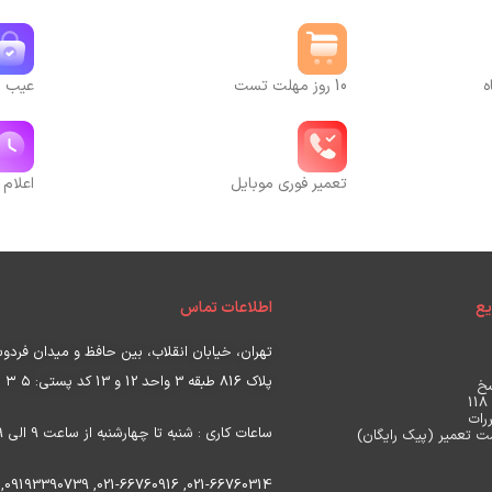
ه
10 روز مهلت تست
عیب یا
تعمیر فوری موبایل
اعلام 
ع
اطلاعات تماس
تهران، خیابان انقلاب، بین حافظ و میدان فرد
پلاک 816 طبقه 3 واحد 12 و 13 کد پستی:
۵ ۳ ۵
خ
رات
ساعات کاری : شنبه تا چهارشنبه از ساعت 9 الی 19 ، پنجشنبه ساعت 9 الی17
 تعمیر (پیک رایگان)
,
09193390739
,
021-66760916
,
021-66760314