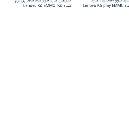
تعویض هارد لنوو K5 play| هارد
تعویض هارد لنوو K5| هارد پروگرم
پروگرم شده Lenovo K5 play EMMC
شده Lenovo K5 EMMC |K5