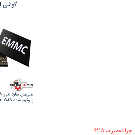
گوشی لنو
پروگرم شد
MC |K5 Note 2018
چرا تعمیرات 118؟