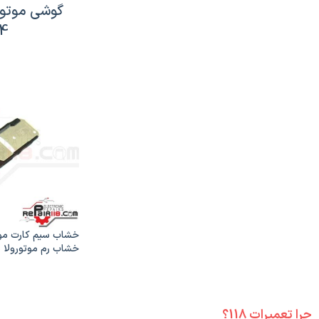
4
خشاب رم موتورولا مو
چرا تعمیرات 118؟