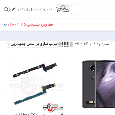
تعمیرات موبایل (پیک رایگان)
021-62935
خط ویژه پشتیبانی
نمایش
9
24
36