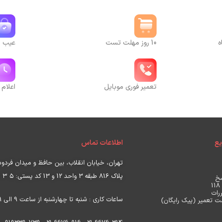
ه
10 روز مهلت تست
عیب یا
تعمیر فوری موبایل
اعلام 
ع
اطلاعات تماس
تهران، خیابان انقلاب، بین حافظ و میدان فرد
پلاک 816 طبقه 3 واحد 12 و 13 کد پستی:
۵ ۳ ۵
خ
رات
ساعات کاری : شنبه تا چهارشنبه از ساعت 9 الی 19 ، پنجشنبه ساعت 9 الی17
 تعمیر (پیک رایگان)