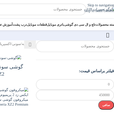
Skip to navigation
Skip to main content
ته محصولات
تاچ و ال سی دی گوشی
باتری موبایل
قطعات موبایل
درب پشت
آموزش تع
خانه
/
سونی
/
اکسپریا
فیلتر براساس قیمت:
Z2
peria XZ2 Premium
صافی